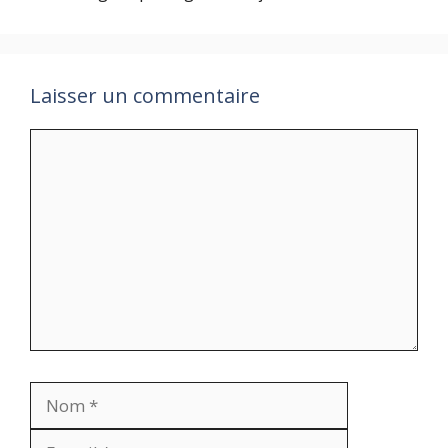
Laisser un commentaire
Commentaire
Nom
E-
mail
Site