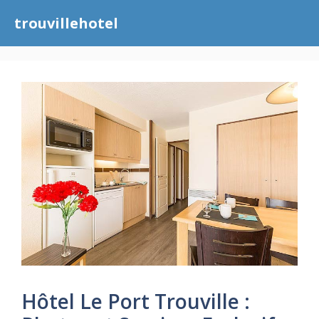
Aller
trouvillehotel
au
contenu
Hôtel Le Port Trouville :